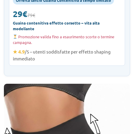
Offerta lancio Guaina Contenitiva a tempo limitato
29€
79€
Guaina contenitiva effetto corsetto – vita alta
modellante
Promozione valida fino a esaurimento scorte o termine
campagna.
★ 4.9
/5 – utenti soddisfatte per effetto shaping
immediato