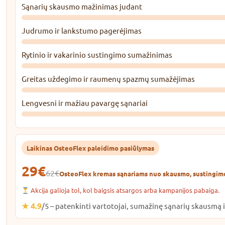
Sąnarių skausmo mažinimas judant
Judrumo ir lankstumo pagerėjimas
Rytinio ir vakarinio sustingimo sumažinimas
Greitas uždegimo ir raumenų spazmų sumažėjimas
Lengvesni ir mažiau pavargę sąnariai
Laikinas OsteoFlex paleidimo pasiūlymas
29€
62€
OsteoFlex kremas sąnariams nuo skausmo, sustingimo
Akcija galioja tol, kol baigsis atsargos arba kampanijos pabaiga.
★ 4.9
/5 – patenkinti vartotojai, sumažinę sąnarių skausmą