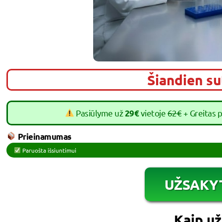
Šiandien s
Pasiūlyme už
vietoje
62€
+ Greitas 
29€
Prieinamumas
Paruošta išsiuntimui
UŽSAKY
Kaip už