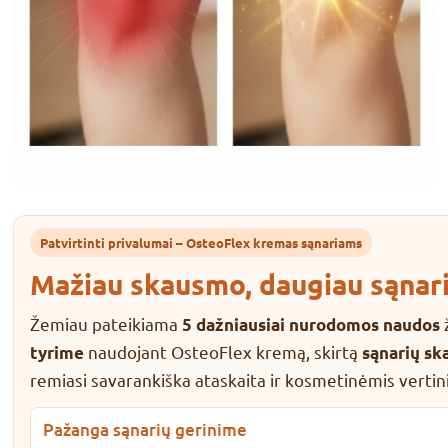
Patvirtinti privalumai – OsteoFlex kremas sąnariams
Mažiau skausmo, daugiau sąnar
Žemiau pateikiama
5 dažniausiai nurodomos naudos
naudojant OsteoFlex kremą, skirtą
tyrime
sąnarių sk
remiasi savarankiška ataskaita ir kosmetinėmis vert
Pažanga sąnarių gerinime