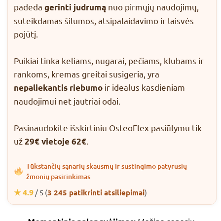
padeda
nuo pirmųjų naudojimų,
gerinti judrumą
suteikdamas šilumos, atsipalaidavimo ir laisvės
pojūtį.
Puikiai tinka keliams, nugarai, pečiams, klubams ir
rankoms, kremas greitai susigeria, yra
ir idealus kasdieniam
nepaliekantis riebumo
naudojimui net jautriai odai.
Pasinaudokite išskirtiniu OsteoFlex pasiūlymu tik
už
.
29€ vietoje 62€
Tūkstančių sąnarių skausmų ir sustingimo patyrusių
žmonių pasirinkimas
★ 4.9
/ 5 (
3 245 patikrinti atsiliepimai
)