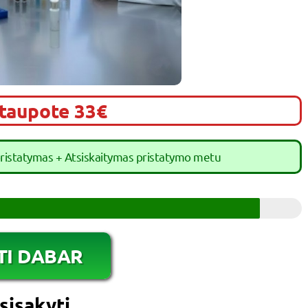
utaupote 33€
pristatymas + Atsiskaitymas pristatymo metu
TI DABAR
sisakyti