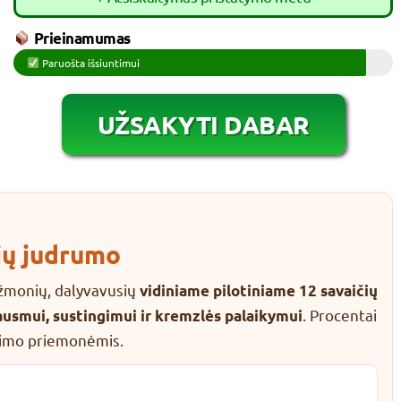
Prieinamumas
Paruošta išsiuntimui
UŽSAKYTI DABAR
ių judrumo
žmonių, dalyvavusių
vidiniame pilotiniame 12 savaičių
. Procentai
ausmui, sustingimui ir kremzlės palaikymui
inimo priemonėmis.