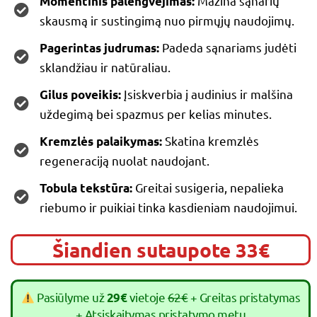
Mažina sąnarių
Momentinis palengvėjimas:
skausmą ir sustingimą nuo pirmųjų naudojimų.
Padeda sąnariams judėti
Pagerintas judrumas:
sklandžiau ir natūraliau.
Įsiskverbia į audinius ir malšina
Gilus poveikis:
uždegimą bei spazmus per kelias minutes.
Skatina kremzlės
Kremzlės palaikymas:
regeneraciją nuolat naudojant.
Greitai susigeria, nepalieka
Tobula tekstūra:
riebumo ir puikiai tinka kasdieniam naudojimui.
Šiandien sutaupote 33€
Pasiūlyme už
vietoje
62€
+ Greitas pristatymas
29€
+ Atsiskaitymas pristatymo metu