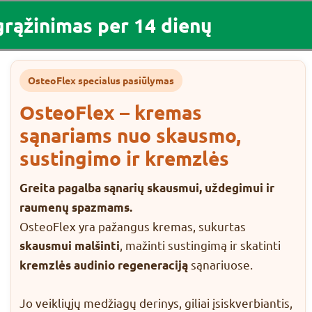
grąžinimas per 14 dienų
OsteoFlex specialus pasiūlymas
OsteoFlex – kremas
sąnariams nuo skausmo,
sustingimo ir kremzlės
Greita pagalba sąnarių skausmui, uždegimui ir
raumenų spazmams.
OsteoFlex yra pažangus kremas, sukurtas
, mažinti sustingimą ir skatinti
skausmui malšinti
sąnariuose.
kremzlės audinio regeneraciją
Jo veikliųjų medžiagų derinys, giliai įsiskverbiantis,