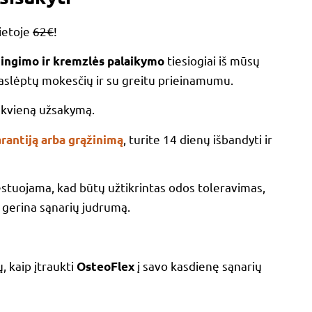
ietoje
62€
!
tiesiogiai iš mūsų
ingimo ir kremzlės palaikymo
aslėptų mokesčių ir su greitu prieinamumu.
iekvieną užsakymą.
, turite 14 dienų išbandyti ir
rantiją arba grąžinimą
testuojama, kad būtų užtikrintas odos toleravimas,
 gerina sąnarių judrumą.
 kaip įtraukti
į savo kasdienę sąnarių
OsteoFlex