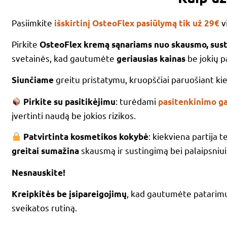
Pasiimkite
v
išskirtinį OsteoFlex pasiūlymą tik už 29€
Pirkite
OsteoFlex kremą sąnariams nuo skausmo, sust
svetainės, kad gautumėte
be jokių p
geriausias kainas
greitu pristatymu, kruopščiai paruošiant k
Siunčiame
: turėdami
Pirkite su pasitikėjimu
pasitenkinimo ga
įvertinti naudą be jokios rizikos.
: kiekviena partija 
Patvirtinta kosmetikos kokybė
skausmą ir sustingimą bei palaipsniui
greitai sumažina
Nesnauskite!
, kad gautumėte patarimų,
Kreipkitės be įsipareigojimų
sveikatos rutiną.