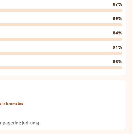
87%
89%
84%
91%
86%
 ir kremzlės
 ir pagerinę judrumą