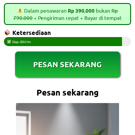
Dalam penawaran
bukan
Rp
Rp 390.000
790.000
+ Pengiriman cepat + Bayar di tempat
Ketersediaan
Siap dikirim
PESAN SEKARANG
Pesan sekarang