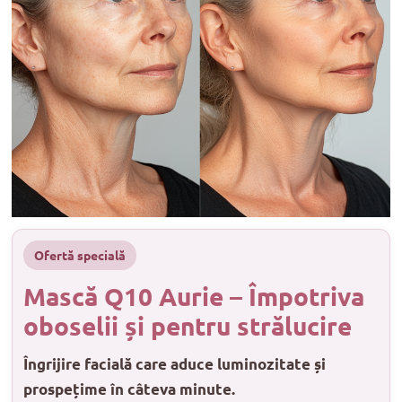
Ofertă specială
Mască Q10 Aurie – Împotriva
oboselii și pentru strălucire
Îngrijire facială care aduce luminozitate și
prospețime în câteva minute.