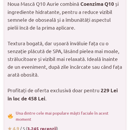
Noua Mască Q10 Aurie combină
și
Coenzima Q10
ingrediente hidratante, pentru a reduce vizibil
semnele de oboseală și a îmbunătăți aspectul
pielii încă de la prima aplicare.
Textura bogată, dar ușoară învăluie fața cu o
senzație plăcută de SPA, lăsând pielea mai moale,
strălucitoare și vizibil mai relaxată. Ideală înainte
de un eveniment, după zile încărcate sau când fața
arată obosită.
Profitați de oferta exclusivă doar pentru
229 Lei
.
în loc de 458 Lei
Una dintre cele mai populare măști faciale în acest
moment
★ 4.9
/ 5 (
3.245 recenzii
)