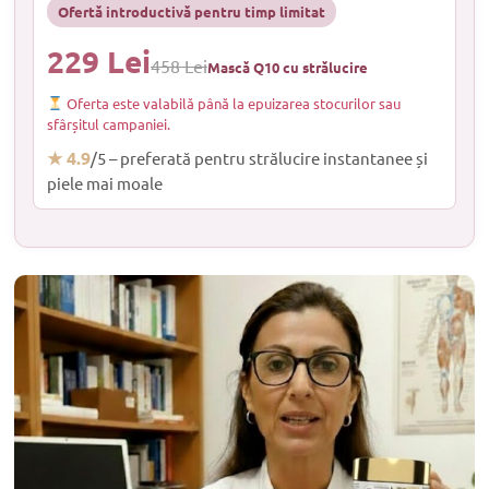
Ofertă introductivă pentru timp limitat
229 Lei
458 Lei
Mască Q10 cu strălucire
Oferta este valabilă până la epuizarea stocurilor sau
sfârșitul campaniei.
★ 4.9
/5 – preferată pentru strălucire instantanee și
piele mai moale