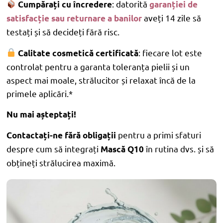
: datorită
Cumpărați cu încredere
garanției de
aveți 14 zile să
satisfacție sau returnare a banilor
testați și să decideți fără risc.
: fiecare lot este
Calitate cosmetică certificată
controlat pentru a garanta toleranța pielii și un
aspect mai moale, strălucitor și relaxat încă de la
primele aplicări.*
Nu mai așteptați!
pentru a primi sfaturi
Contactați-ne fără obligații
despre cum să integrați
în rutina dvs. și să
Mască Q10
obțineți strălucirea maximă.