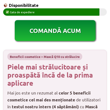
Disponibilitate
Gata de expediere
COMANDĂ ACUM
Beneficii cosmetice – Mască Q10 cu strălucire
Piele mai strălucitoare și
proaspătă încă de la prima
aplicare
Mai jos este un rezumat al
celor 5 beneficii
de utilizatori
cosmetice cel mai des menționate
în
cu
testul nostru intern (4 săptămâni)
Mască