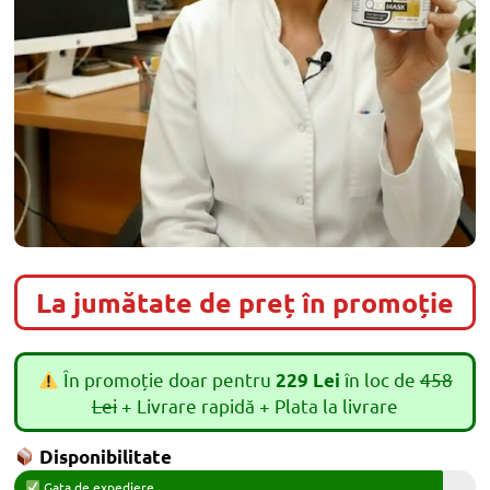
La jumătate de preț în promoție
În promoție doar pentru
în loc de
458
229 Lei
Lei
+ Livrare rapidă + Plata la livrare
Disponibilitate
Gata de expediere