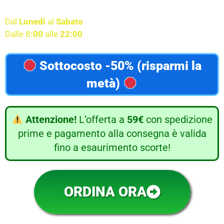
Servizio clienti disponibile
Dal
Lunedì
al
Sabato
Dalle 8
:00
alle
22:00
Sottocosto -50% (risparmi la
metà)
Attenzione!
L’offerta a
59€
con spedizione
prime e pagamento alla consegna è valida
fino a esaurimento scorte!
ORDINA ORA