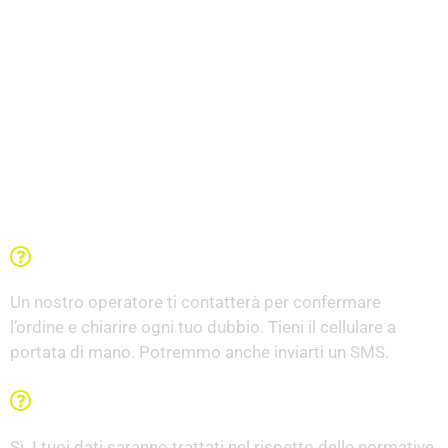
Domande Frequenti
Una volta compilato il modulo che succede?
Un nostro operatore ti contatterà per confermare
l’ordine e chiarire ogni tuo dubbio. Tieni il cellulare a
portata di mano. Potremmo anche inviarti un SMS.
I miei dati sono al sicuro?
Sì. I tuoi dati saranno trattati nel rispetto delle normative