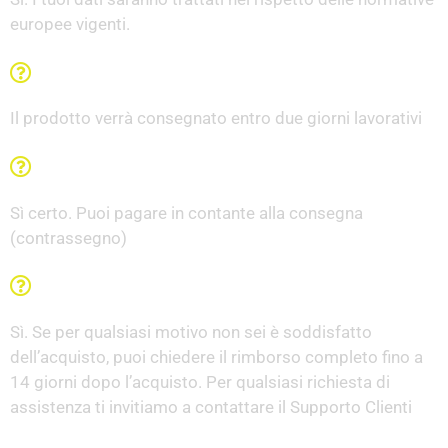
europee vigenti.
In quanto tempo riceverò il pacco?
Il prodotto verrà consegnato entro due giorni lavorativi
Posso pagare alla consegna?
Sì certo. Puoi pagare in contante alla consegna
(contrassegno)
C'è la garanzia Soddisfatti o Rimborsati?
Sì. Se per qualsiasi motivo non sei è soddisfatto
dell’acquisto, puoi chiedere il rimborso completo fino a
14 giorni dopo l’acquisto. Per qualsiasi richiesta di
assistenza ti invitiamo a contattare il Supporto Clienti