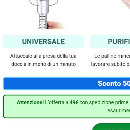
UNIVERSALE
PURIF
Attaccalo alla presa della tua
Le palline miner
doccia in meno di un minuto
lavorare subito p
Sconto 50
Attenzione!
L’offerta a
49€
con spedizione prime 
esaurimen