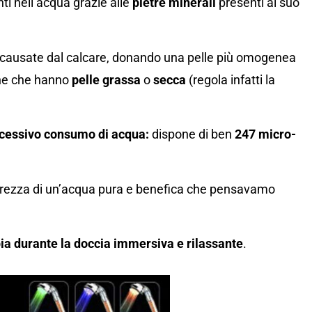
nti nell’acqua grazie alle
pietre minerali
presenti al suo
causate dal calcare, donando una pelle più omogenea
sone che hanno
pelle grassa
o
secca
(regola infatti la
ccessivo consumo di acqua:
dispone di ben
247
micro-
urezza di un’acqua pura e benefica che pensavamo
pia durante la doccia immersiva e rilassante
.