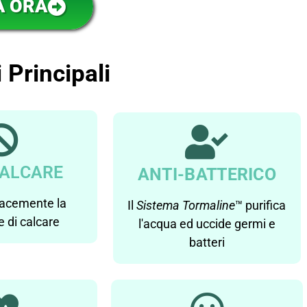
A ORA
 Principali
CALCARE
ANTI-BATTERICO
cacemente la
Il
Sistema Tormaline
™ purifica
 di calcare
l'acqua ed uccide germi e
batteri