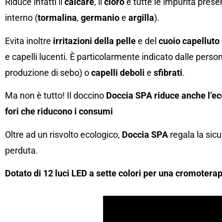
Riduce infatti il
calcare
, il
cloro
e tutte le impurità prese
interno (
tormalina
,
germanio
e
argilla
).
Evita inoltre
irritazioni della pelle
e del
cuoio capelluto
e capelli lucenti. È particolarmente indicato dalle per
produzione di sebo) o
capelli deboli
e
sfibrati
.
Ma non è tutto! Il doccino
Doccia SPA
riduce anche l’e
fori che riducono i consumi
Oltre ad un risvolto ecologico,
Doccia SPA
regala la sic
perduta.
Dotato di 12 luci LED a sette colori per una cromotera