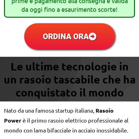
prime e pagamento alla consegna è valida
da oggi fino a esaurimento scorte!
ORDINA ORA
Le ultime tecnologie in
un rasoio tascabile che ha
conquistato il mondo
Rasoio
Nato da una famosa startup italiana,
Power
è il primo rasoio elettrico professionale al
mondo con lama bifacciale in acciaio inossidabile.