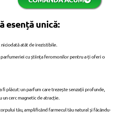
ă esență unică:
niciodată atât de irezistibile.
a parfumeriei cu știința feromonilor pentru a-ți oferi o
 fi plăcut: un parfum care trezește senzații profunde,
u un cerc magnetic de atracție.
orpului tău, amplificând farmecul tău natural și făcându-