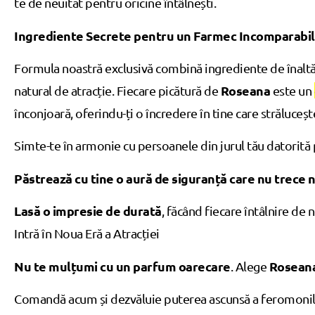
te de neuitat pentru oricine întâlnești.
Ingrediente Secrete pentru un Farmec Incomparabil
Formula noastră exclusivă combină ingrediente de înaltă c
Roseana
natural de atracție. Fiecare picătură de
este un
înconjoară, oferindu-ți o încredere în tine care strălucește
Simte-te în armonie cu persoanele din jurul tău datorită 
Păstrează cu tine o aură de siguranță care nu trece
Lasă o impresie de durată
, făcând fiecare întâlnire de n
Intră în Noua Eră a Atracției
Nu te mulțumi cu un parfum oarecare
Rosean
. Alege
Comandă acum și dezvăluie puterea ascunsă a feromonil