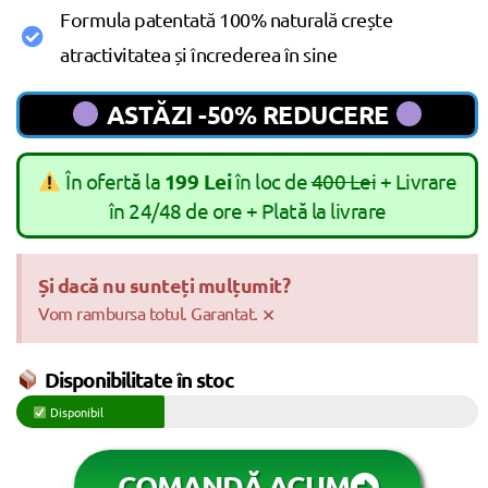
Formula patentată 100% naturală crește
atractivitatea și încrederea în sine
ASTĂZI -50% REDUCERE
În ofertă la
199 Lei
în loc de
400 Lei
+ Livrare
în 24/48 de ore + Plată la livrare
Și dacă nu sunteți mulțumit?
×
Vom rambursa totul. Garantat.
Disponibilitate în stoc
Disponibil
COMANDĂ ACUM