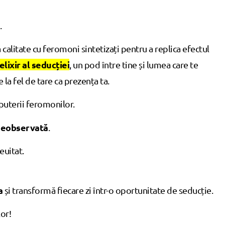
.
alitate cu feromoni sintetizați pentru a replica efectul
elixir al seducției
, un pod între tine și lumea care te
 la fel de tare ca prezența ta.
puterii feromonilor.
 neobservată
.
euitat.
a
și transformă fiecare zi într-o oportunitate de seducție.
or!