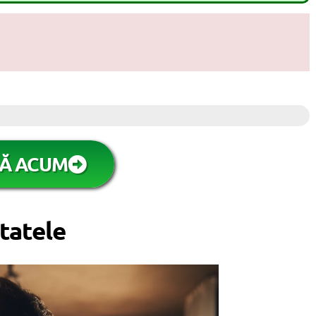
Ă ACUM
tatele