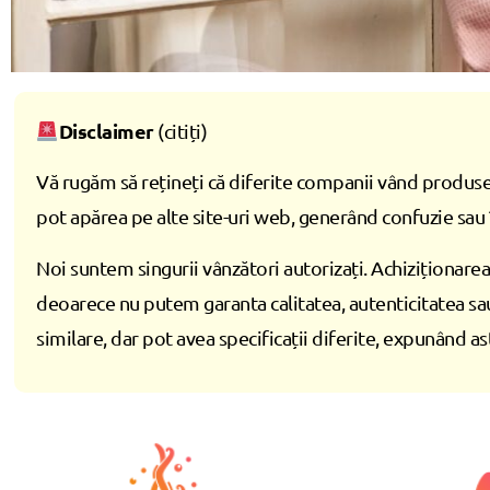
Disclaimer
(citiți)
Vă rugăm să rețineți că diferite companii vând produse
pot apărea pe alte site-uri web, generând confuzie sau 
Noi suntem singurii vânzători autorizați. Achiziționarea 
deoarece nu putem garanta calitatea, autenticitatea sa
similare, dar pot avea specificații diferite, expunând ast