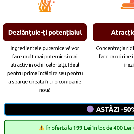
Dezlănțuie-ți potențialul
Atracți
Ingredientele puternice vă vor
Concentrația rid
face mult mai puternic și mai
face ca oricine î
atractiv în ochii celorlalți. Ideal
irezi
pentru prima întâlnire sau pentru
a sparge gheața într-o companie
nouă
ASTĂZI -5
În ofertă la
199 Lei
în loc de
400 Lei
+