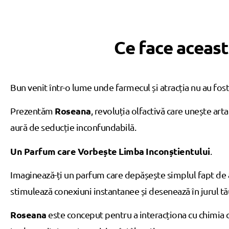
Ce face aceast
Bun venit într-o lume unde farmecul și atracția nu au fost 
Roseana
Prezentăm
, revoluția olfactivă care unește art
aură de seducție inconfundabilă.
Un Parfum care Vorbește Limba Inconștientului
.
Imaginează-ți un parfum care depășește simplul fapt de a
stimulează conexiuni instantanee și desenează în jurul tă
Roseana
este conceput pentru a interacționa cu chimia c