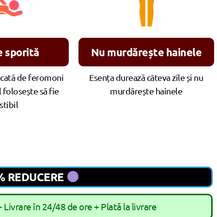
e sporită
Nu murdărește hainele
icată de feromoni
Esența durează câteva zile și nu
l folosește să fie
murdărește hainele
stibil
0% REDUCERE
 Livrare în 24/48 de ore + Plată la livrare