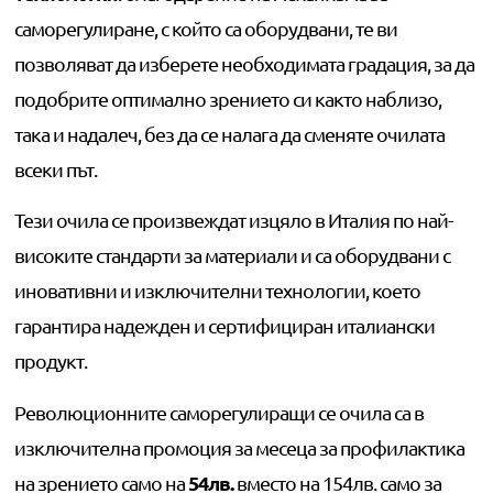
саморегулиране, с който са оборудвани, те ви
позволяват да изберете необходимата градация, за да
подобрите оптимално зрението си както наблизо,
така и надалеч, без да се налага да сменяте очилата
всеки път.
Тези очила се произвеждат изцяло в Италия по най-
високите стандарти за материали и са оборудвани с
иновативни и изключителни технологии, което
гарантира надежден и сертифициран италиански
продукт.
Революционните саморегулиращи се очила са в
изключителна промоция за месеца за профилактика
54лв.
на зрението само на
вместо на 154лв. само за