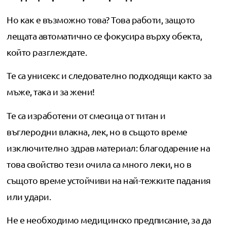
Но как е възможно това? Това работи, защото
лещата автоматично се фокусира върху обекта,
който разглеждате.
Те са унисекс и следователно подходящи както за
мъже, така и за жени!
Те са изработени от смесица от титан и
въглеродни влакна, лек, но в същото време
изключително здрав материал: благодарение на
това свойство тези очила са много леки, но в
същото време устойчиви на най-тежките падания
или удари.
Не е необходимо медицинско предписание, за да