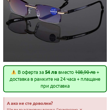
В оферта за
54 лв
вместо
108,90 лв
+
доставка в рамките на 24 часа + плащане
при доставка
А ако не сте доволни?
×
Ще ви възстановим всичко. Гарантирано.