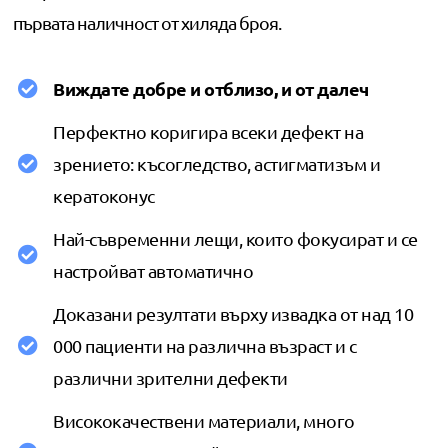
първата наличност от хиляда броя.
Виждате добре и отблизо, и от далеч
Перфектно коригира всеки дефект на
зрението: късогледство, астигматизъм и
кератоконус
Най-съвременни лещи, които фокусират и се
настройват автоматично
Доказани резултати върху извадка от над 10
000 пациенти на различна възраст и с
различни зрителни дефекти
Висококачествени материали, много