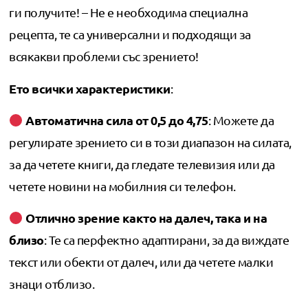
ги получите! – Не е необходима специална
рецепта, те са универсални и подходящи за
всякакви проблеми със зрението!
Ето всички характеристики
:
Автоматична сила от 0,5 до 4,75
: Можете да
регулирате зрението си в този диапазон на силата,
за да четете книги, да гледате телевизия или да
четете новини на мобилния си телефон.
Отлично зрение както на далеч, така и на
близо
: Те са перфектно адаптирани, за да виждате
текст или обекти от далеч, или да четете малки
знаци отблизо.