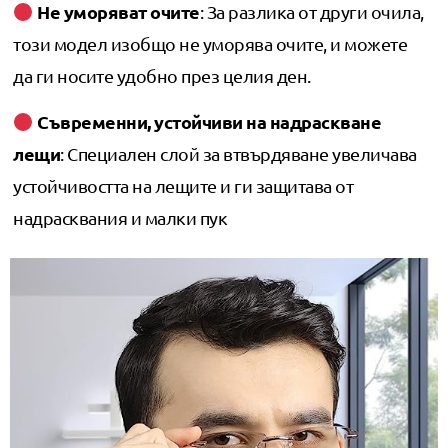
Не уморяват очите
: За разлика от други очила,
този модел изобщо не уморява очите, и можете
да ги носите удобно през целия ден.
Съвременни, устойчиви на надраскване
лещи
: Специален слой за втвърдяване увеличава
устойчивостта на лещите и ги защитава от
надрасквания и малки пук