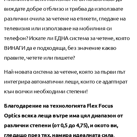
виждате добре отблизо и трябва да използвате
различни очила за четене на етикети, гледане на
телевизия или използване на мобилния си
телефон? Искате ли ЕДНА система за четене, която
ВИНАГИ да е подходяща, без значение какво
правите, четете или пишете?
Най-новата система за четене, която за първи път
интегрира автоматични лещи, които се адаптират
към всички необходими степени!
Благодарение на технологията Flex Focus
Optics всяка леща вътре има цял диапазон от
различни степени (от 0,5 до 4,75), и окото ви,
гледащо през тях, намира идеалната сила
.