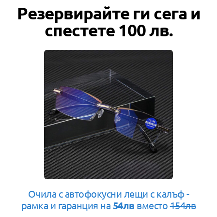
Резервирайте ги сега и
спестете 100 лв.
Очила с автофокусни лещи с калъф -
рамка и гаранция на
54лв
вместо
154лв