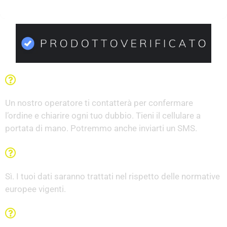
Una volta compilato il modulo che succede?
Un nostro operatore ti contatterà per confermare
l’ordine e chiarire ogni tuo dubbio. Tieni il cellulare a
portata di mano. Potremmo anche inviarti un SMS.
I miei dati sono al sicuro?
Sì. I tuoi dati saranno trattati nel rispetto delle normative
europee vigenti.
In quanto tempo riceverò il pacco?