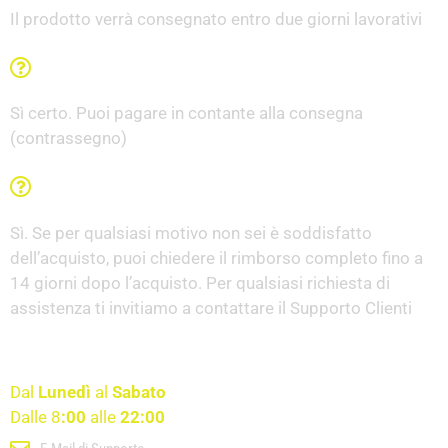
Il prodotto verrà consegnato entro due giorni lavorativi
Posso pagare alla consegna?
Sì certo. Puoi pagare in contante alla consegna
(contrassegno)
C'è la garanzia Soddisfatti o Rimborsati?
Sì. Se per qualsiasi motivo non sei è soddisfatto
dell’acquisto, puoi chiedere il rimborso completo fino a
14 giorni dopo l’acquisto. Per qualsiasi richiesta di
assistenza ti invitiamo a contattare il Supporto Clienti
Servizio clienti disponibile
Dal
Lunedì
al
Sabato
Dalle 8
:00
alle
22:00