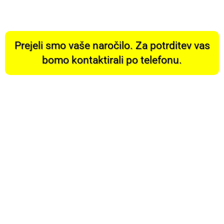
Prejeli smo vaše naročilo. Za potrditev vas
bomo kontaktirali po telefonu.