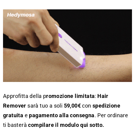
Approfitta della p
romozione limitata
:
Hair
Remover
sarà tuo a soli
5
9,00€
con
s
pedizione
g
ratuita
e
p
agamento alla consegna
. Per ordinare
ti basterà
compilare il modulo qui sotto.