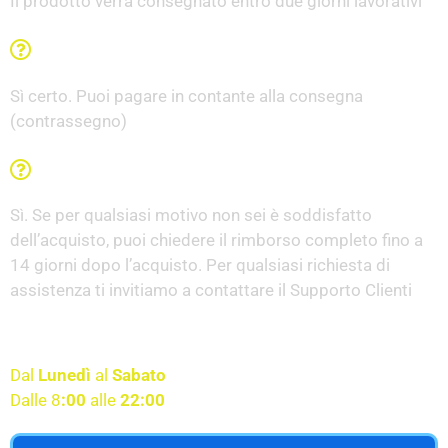
Il prodotto verrà consegnato entro due giorni lavorativi
Posso pagare alla consegna?
Sì certo. Puoi pagare in contante alla consegna
(contrassegno)
C'è la garanzia Soddisfatti o Rimborsati?
Sì. Se per qualsiasi motivo non sei è soddisfatto
dell’acquisto, puoi chiedere il rimborso completo fino a
14 giorni dopo l’acquisto. Per qualsiasi richiesta di
assistenza ti invitiamo a contattare il Supporto Clienti
Servizio clienti disponibile
Dal
Lunedì
al
Sabato
Dalle 8
:00
alle
22:00