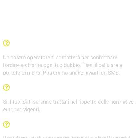
Domande Frequenti
Una volta compilato il modulo che succede?
Un nostro operatore ti contatterà per confermare
l’ordine e chiarire ogni tuo dubbio. Tieni il cellulare a
portata di mano. Potremmo anche inviarti un SMS.
I miei dati sono al sicuro?
Sì. I tuoi dati saranno trattati nel rispetto delle normative
europee vigenti.
In quanto tempo riceverò il pacco?